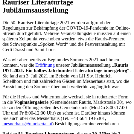
Rauriser Literaturtage –
Jubiläumsausstellung
Die 50. Rauriser Literaturtage 2021 wurden aufgrund der
Regelungen zur Bekämpfung der COVID-19-Pandemie im Online-
Stream durchgeführt. Mehrere Veranstaltungsteile mussten auf einen
späteren Zeitpunkt verschoben werden, etwa die Rauris-Premiere
des Schwerpunkts „Spoken Word“ und die Festveranstaltung mit
Gerti Drassl und Sami Loris.
Was wir aber bereits zu Beginn des Sommers 2021 nachholen
konnten, war die
Eröffnung
unserer Jubiläumsausstellung
„Rauris
1971-2021. Ein halbes Jahrhundert Literaturtage innergebirg“
.
Sie fand am 3. Juli 2021 im Beisein von LH.Stv. Heinrich
Schellhorn und mit zahlreichen Gästen im Mesnerhaus statt, wo die
Ausstellung den Sommer über auch weiterhin zugänglich war.
Für die Herbst- und Wintermonate wechselt sie in reduzierter Form
in die
Voglmaiergalerie
(Gemeindeamt Rauris, Marktstraße 30), wo
sie zu den Öffnungszeiten des Gemeindeamts (Mo-Do 8:00-17:00
Uhr und Fr 8:00-12:00 Uhr) zu sehen ist. Darüber hinaus können
Sie auch über das Mesnerhaus (Tel. +43-664-1916301,
mesnerhaus@raurisertal.at
) Besichtigungstermine vereinbaren.
Bei den
51. Rauriser Literaturtagen
, die von
30. März
bis
3.