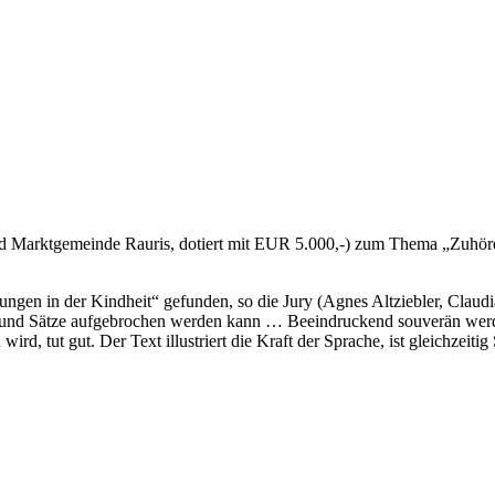
 Marktgemeinde Rauris, dotiert mit EUR 5.000,-) zum Thema „Zuhören
ngen in der Kindheit“ gefunden, so die Jury (Agnes Altziebler, Claudia
e und Sätze aufgebrochen werden kann … Beeindruckend souverän werd
d, tut gut. Der Text illustriert die Kraft der Sprache, ist gleichzeiti